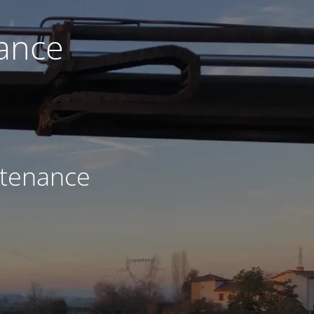
nance
ntenance